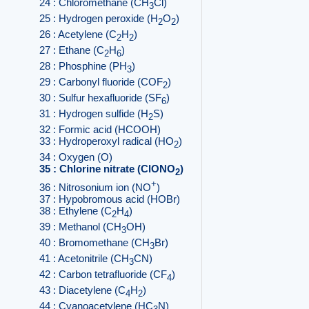
24 : Chloromethane (CH
Cl)
3
25 : Hydrogen peroxide (H
O
)
2
2
26 : Acetylene (C
H
)
2
2
27 : Ethane (C
H
)
2
6
28 : Phosphine (PH
)
3
29 : Carbonyl fluoride (COF
)
2
30 : Sulfur hexafluoride (SF
)
6
31 : Hydrogen sulfide (H
S)
2
32 : Formic acid (HCOOH)
33 : Hydroperoxyl radical (HO
)
2
34 : Oxygen (O)
35 : Chlorine nitrate (ClONO
)
2
+
36 : Nitrosonium ion (NO
)
37 : Hypobromous acid (HOBr)
38 : Ethylene (C
H
)
2
4
39 : Methanol (CH
OH)
3
40 : Bromomethane (CH
Br)
3
41 : Acetonitrile (CH
CN)
3
42 : Carbon tetrafluoride (CF
)
4
43 : Diacetylene (C
H
)
4
2
44 : Cyanoacetylene (HC
N)